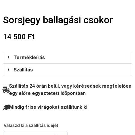
Sorsjegy ballagási csokor
14 500
Ft
Termékleírás
Szállítás
Iratkozz fel az azonnali 10%-os
Szállítás 24 órán belül, vagy kérésednek megfelelően
termékkedvezményért
egy előre egyeztetett időpontban
és értesülj mindig elsők között aktuális
Mindig friss virágokat szállítunk ki
ajánlatainkról, kedvezményeinkről, workshop
programjainkról.
Válaszd ki a szállítás idejét