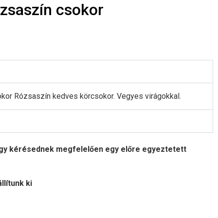
zsaszín csokor
kor Rózsaszín kedves körcsokor. Vegyes virágokkal.
 vagy kérésednek megfelelően egy előre egyeztetett
llítunk ki