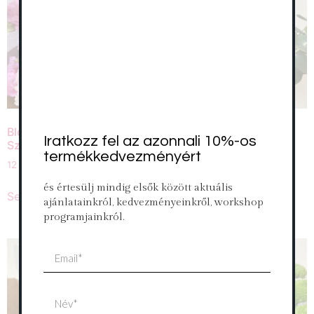
Blooming csokor –
Blooming csokrok –
Iratkozz fel az azonnali 10%-os
Szellőrózsa
Eukaliptusz
termékkedvezményért
12 000
Ft
–
39 000
Ft
5 900
Ft
–
16 000
Ft
és értesülj mindig elsők között aktuális
Select options
Select options
ajánlatainkról, kedvezményeinkről, workshop
programjainkról.