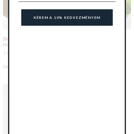
KÉREM A 10% KEDVEZMÉNYEM
Blooming csokrok –
Blooming csokrok –
Hortenzia
Krizantém
3 900
Ft
–
39 900
Ft
12 000
Ft
–
28 000
Ft
Select options
Select options