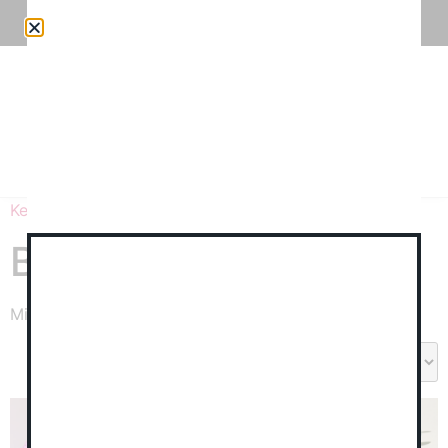
VIRÁGKÜLDÉS / ESKÜVŐI DEKORÁCIÓ / WORKSHOPOK
0
Kezdőlap
/ Blooming csokrok
Blooming csokrok
Mind a(z) 5 találat megjelenítve