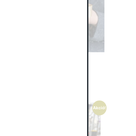
Rózsabox csokoládéval
59 000
Ft
Select options
Akció!