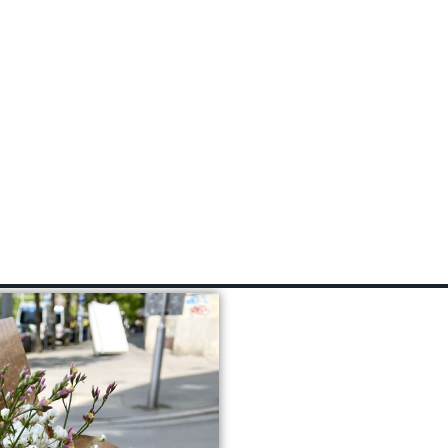
VIRÁGKÜLDÉS / ESKÜVŐI DEKORÁCIÓ / WORKSHOPOK
ok
Növények karbantartás
Esküvői ára
p
Rólam
Kapcsolat