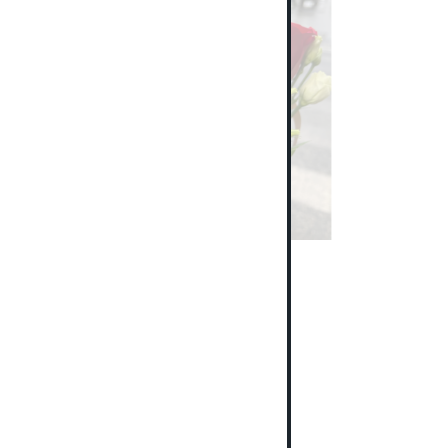
Valentin – Rózsa és Liziantusz csokor
17 000
Ft
15 900
Ft
Select options