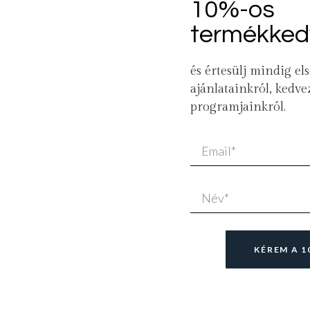
10%-os
termékked
és értesülj mindig els
Piros tulipán
ajánlatainkról, ked
12 500
Ft
–
19 000
Ft
programjainkról.
Select options
KÉREM A 