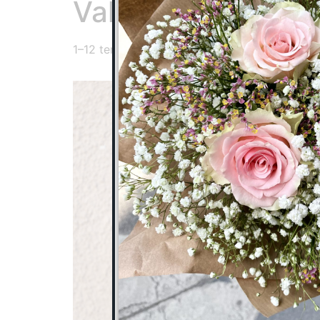
Valentin nap
1–12 termék, összesen 14 db