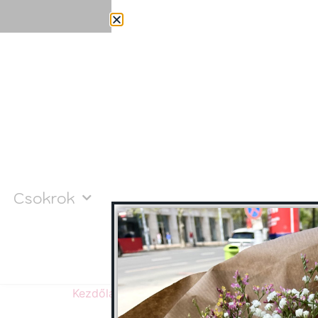
Csokrok
Zöldség és gyümölcs csokr
Worksho
Kezdőlap
/ Valentin nap