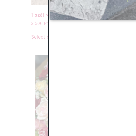
1 szál rózsa dísz csomagolva
3 500
Ft
Select options