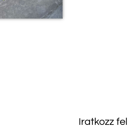
Csoki és Rózsa csokor (legtutibb)
19 000
Ft
Select options
Iratkozz fe