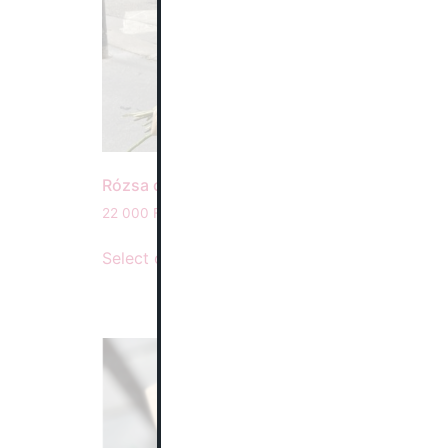
Rózsa csokor
22 000
Ft
–
300 000
Ft
Select options