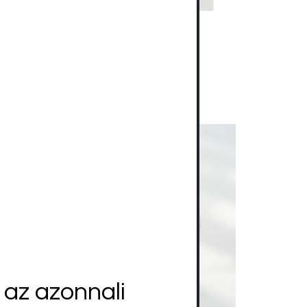
Ecuadori rózsa
3 800
Ft
Select options
l az azonnali