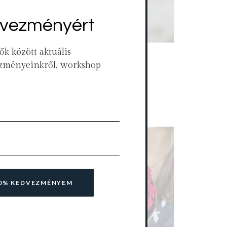
vezményért
ők között aktuális
Piros tulipán csokor
vezményeinkről, workshop
8 500
Ft
–
22 000
Ft
Select options
10% KEDVEZMÉNYEM