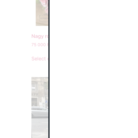
Nagy rózsa csokor
75 000
Ft
Select options