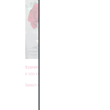
Szeretlek! csokor
9 000
Ft
–
110 000
Ft
Select options